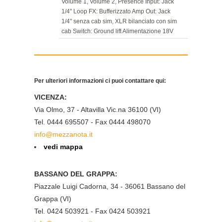
Volume 1, Volume 2, Presence Input: Jack
1/4" Loop FX: Bufferizzato Amp Out: Jack
1/4" senza cab sim, XLR bilanciato con sim
cab Switch: Ground lift Alimentazione 18V
(alimentatore incluso) Dimensioni: 180 x 67
x 155mm Peso: 1,3kg
Per ulteriori informazioni ci puoi contattare qui:
VICENZA:
Via Olmo, 37 - Altavilla Vic.na 36100 (VI)
Tel. 0444 695507 - Fax 0444 498070
info@mezzanota.it
vedi mappa
BASSANO DEL GRAPPA:
Piazzale Luigi Cadorna, 34 - 36061 Bassano del
Grappa (VI)
Tel. 0424 503921 - Fax 0424 503921