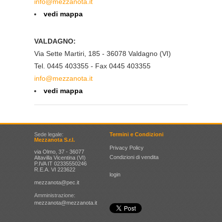
info@mezzanota.it
vedi mappa
VALDAGNO:
Via Sette Martiri, 185 - 36078 Valdagno (VI)
Tel. 0445 403355 - Fax 0445 403355
info@mezzanota.it
vedi mappa
Sede legale:
Termini e Condizioni
Mezzanota S.r.l.
Privacy Policy
via Olmo, 37 - 36077
Condizioni di vendita
Altavilla Vicentina (VI)
P.IVA IT 02335550246
R.E.A. VI 223622
login
mezzanota@pec.it
Amministrazione:
mezzanota@mezzanota.it