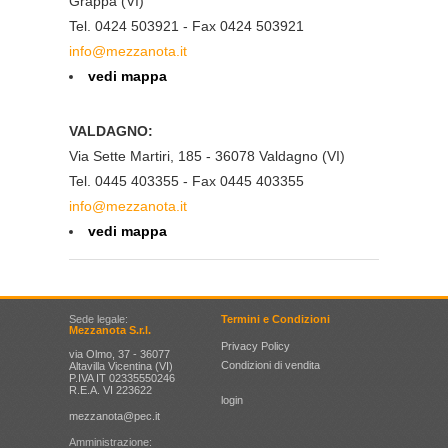
Grappa (VI)
Tel. 0424 503921 - Fax 0424 503921
info@mezzanota.it
vedi mappa
VALDAGNO:
Via Sette Martiri, 185 - 36078 Valdagno (VI)
Tel. 0445 403355 - Fax 0445 403355
info@mezzanota.it
vedi mappa
Sede legale:
Termini e Condizioni
Mezzanota S.r.l.
Privacy Policy
via Olmo, 37 - 36077
Condizioni di vendita
Altavilla Vicentina (VI)
P.IVA IT 02335550246
R.E.A. VI 223622
login
mezzanota@pec.it
Amministrazione: