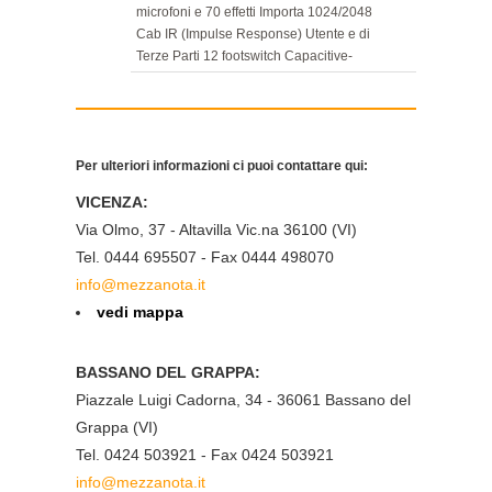
microfoni e 70 effetti Importa 1024/2048
Cab IR (Impulse Response) Utente e di
Terze Parti 12 footswitch Capacitive-
Sensing e Scribble Strips personalizzabili -
Touch per editare, Hold per assegnare,
Press per attivare Pedale Edit Mode delinea
i parametri effetto tramite interruttori a
Per ulteriori informazioni ci puoi contattare qui:
pedale e di espressione Assegnazione
Footswitch e Controller ultraveloce Fino a 3
VICENZA:
pedali di espressione, CV/Espression Out,
Via Olmo, 37 - Altavilla Vic.na 36100 (VI)
switch amplificatore esterno, controllo MIDI,
XLR input Numerosi I/O per una perfetta
Tel. 0444 695507 - Fax 0444 498070
integrazione con l'intera strumentazione 10
info@mezzanota.it
Input / 12 Output (inclusi 4 FX Loop), un
vedi mappa
interfaccia audio USB 8 In / 8 Out AES /
EBU, S/PDIF e VDI Variax Gamma dinamica
di 123dB leader del settore sull'ingresso
BASSANO DEL GRAPPA:
chitarra, per una profondità tremenda e
Piazzale Luigi Cadorna, 34 - 36061 Bassano del
bassissimo rumore Costruzione in Alluminio
Grappa (VI)
estremamente robusta Dimensioni: 560 x
301 x 91mm Peso: 6.6 kg Codice prodotto:
Tel. 0424 503921 - Fax 0424 503921
Helix EU
info@mezzanota.it