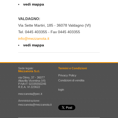
vedi mappa
VALDAGNO:
Via Sette Martiri, 185 - 36078 Valdagno (VI)
Tel. 0445 403355 - Fax 0445 403355
info@mezzanota.it
vedi mappa
Sede legale:
Termini e Condizioni
Mezzanota S.r.l.
Privacy Policy
via Olmo, 37 - 36077
Condizioni di vendita
Altavilla Vicentina (VI)
P.IVA IT 02335550246
R.E.A. VI 223622
login
mezzanota@pec.it
Amministrazione:
mezzanota@mezzanota.it