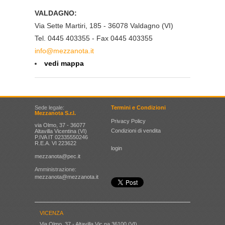
VALDAGNO:
Via Sette Martiri, 185 - 36078 Valdagno (VI)
Tel. 0445 403355 - Fax 0445 403355
info@mezzanota.it
vedi mappa
Sede legale:
Termini e Condizioni
Mezzanota S.r.l.
Privacy Policy
via Olmo, 37 - 36077
Condizioni di vendita
Altavilla Vicentina (VI)
P.IVA IT 02335550246
R.E.A. VI 223622
login
mezzanota@pec.it
Amministrazione:
mezzanota@mezzanota.it
VICENZA
Via Olmo, 37 - Altavilla Vic.na 36100 (VI)