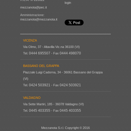
login
mezzanota@pec.it
Amministrazione:
mezzanota@mezzanota.it
VICENZA
Via Olmo, 37 - Altavilla Vic.na 36100 (VI)
0444 695507
0444 498070
Tel.
- Fax
BASSANO DEL GRAPPA
Piazzale Luigi Cadorna, 34 - 36061 Bassano del Grappa
(VI)
0424 503921
0424 503921
Tel.
- Fax
VALDAGNO
Via Sette Martiri, 185 - 36078 Valdagno (VI)
0445 403355
0445 403355
Tel.
- Fax
Mezzanota S.r.l. Copyright © 2016