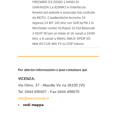
FIREWIRE EX DEMO 1 ANNO DI
GARANZIA! La 828MK3 è l'interfaccia
firewire più potente e avanzata mai costruita
da MOTU. Caratteristiche tecniche 10
Ingressi 24 BIT 192 kHz con SofClipTM 2 In
Mic/Guitar combo XLR/jack 10 Out Bilanciati
2 ADAT I/O per un totale di 16 canali a 24/48
kHz, o 8 canali a 96kHz SMUX SPDIF I/O
Midi I/O CUE MIX FX su DSP interno
proprietario, no-latency 8 bus stereo
Standalone TimeCode I/O Compatibile
MaxOSX, WinXP, Vista, ASIO/WDM/Core
Audio
Per ulteriori informazioni ci puoi contattare qui:
VICENZA:
Via Olmo, 37 - Altavilla Vic.na 36100 (VI)
Tel. 0444 695507 - Fax 0444 498070
info@mezzanota.it
vedi mappa