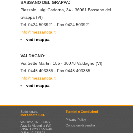
BASSANO DEL GRAPPA:
Piazzale Luigi Cadorna, 34 - 36061 Bassano del
Grappa (VI)
Tel. 0424 503921 - Fax 0424 503921
info@mezzanota.it
vedi mappa
VALDAGNO:
Via Sette Martiri, 185 - 36078 Valdagno (VI)
Tel. 0445 403355 - Fax 0445 403355
info@mezzanota.it
vedi mappa
Sede legale:
Termini e Condizioni
Mezzanota S.r.l.
Privacy Policy
via Olmo, 37 - 36077
Condizioni di vendita
Altavilla Vicentina (VI)
P.IVA IT 02335550246
R.E.A. VI 223622