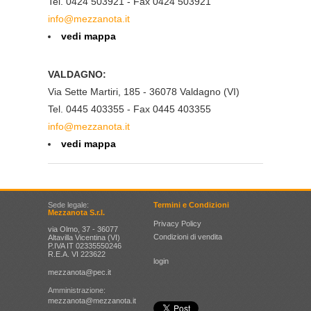
Tel. 0424 503921 - Fax 0424 503921
info@mezzanota.it
vedi mappa
VALDAGNO:
Via Sette Martiri, 185 - 36078 Valdagno (VI)
Tel. 0445 403355 - Fax 0445 403355
info@mezzanota.it
vedi mappa
Sede legale:
Termini e Condizioni
Mezzanota S.r.l.
Privacy Policy
via Olmo, 37 - 36077
Condizioni di vendita
Altavilla Vicentina (VI)
P.IVA IT 02335550246
R.E.A. VI 223622
login
mezzanota@pec.it
Amministrazione:
mezzanota@mezzanota.it