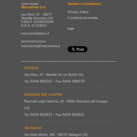
Sede legale:
Termini e Condizioni
Mezzanota S.r.l.
Privacy Policy
via Olmo, 37 - 36077
Condizioni di vendita
Altavilla Vicentina (VI)
P.IVA IT 02335550246
R.E.A. VI 223622
login
mezzanota@pec.it
Amministrazione:
mezzanota@mezzanota.it
VICENZA
Via Olmo, 37 - Altavilla Vic.na 36100 (VI)
0444 695507
0444 498070
Tel.
- Fax
BASSANO DEL GRAPPA
Piazzale Luigi Cadorna, 34 - 36061 Bassano del Grappa
(VI)
0424 503921
0424 503921
Tel.
- Fax
VALDAGNO
Via Sette Martiri, 185 - 36078 Valdagno (VI)