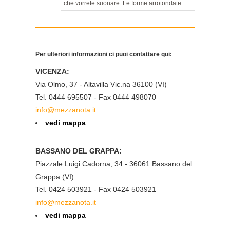
che vorrete suonare. Le forme arrotondate
delle nuove palette e dei ponti bene si
abbinano con lo "Straight Cutaway"
tipicamente Eko, la buca ovale, che seppur
ripresa dai modelli dei primi anni '60,
Per ulteriori informazioni ci puoi contattare qui:
diventa attuale nella NXT Nylon e nella
Gipsy. Caratteristiche principali Body:
VICENZA:
Dreadnought Cutaway Cutaway: Eko
Via Olmo, 37 - Altavilla Vic.na 36100 (VI)
Straight Tavola: Agathis Fondo e fasce:
Agathis Manico: Mogano, Low Profile
Tel. 0444 695507 - Fax 0444 498070
Tastiera: Palissandro Capotasto: 42mm,
info@mezzanota.it
plastica Scala: 812mm Meccaniche: Die
vedi mappa
Cast Rosetta: NXT Ponte: Palissandro
Selletta: Plastica Profondità Corpo: 95-
118mm Elettronica: EKO G03 with Tuner
BASSANO DEL GRAPPA:
Finitura: Naturale, lucida
Piazzale Luigi Cadorna, 34 - 36061 Bassano del
Grappa (VI)
Tel. 0424 503921 - Fax 0424 503921
info@mezzanota.it
vedi mappa