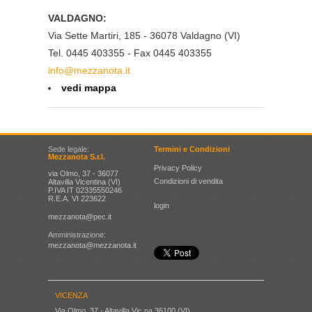
VALDAGNO:
Via Sette Martiri, 185 - 36078 Valdagno (VI)
Tel. 0445 403355 - Fax 0445 403355
info@mezzanota.it
vedi mappa
Sede legale:
Termini e Condizioni
Mezzanota S.r.l.
Privacy Policy
via Olmo, 37 - 36077
Condizioni di vendita
Altavilla Vicentina (VI)
P.IVA IT 02335550246
R.E.A. VI 223622
login
mezzanota@pec.it
Amministrazione:
mezzanota@mezzanota.it
VICENZA
Via Olmo, 37 - Altavilla Vic.na 36100 (VI)