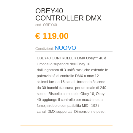
OBEY40
CONTROLLER DMX
cod. OBEY40
€ 119.00
NUOVO
Condizioni:
OBEY40 CONTROLLER DMX Obey™ 40 è
il modello superiore dell’Obey 10
dall’ingombro di 3 unità rack, che estende le
potenzialità di controllo DMX a max 12
sistemi luci da 16 canali, fornendo 8 scene
da 30 banchi ciascuna, per un totale di 240
scene. Rispetto al modello Obey 10, Obey
40 aggiunge il controllo per macchine da
fumo, strobo e compatibilità MIDI. 192 i
canali DMX supportati. Dimensioni e peso:
483x89x171 mm; 2,6KG