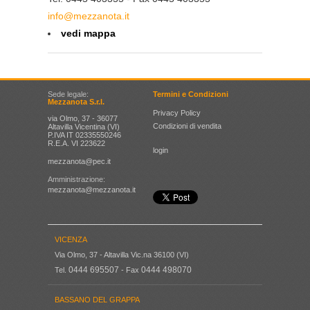
info@mezzanota.it
vedi mappa
Sede legale:
Termini e Condizioni
Mezzanota S.r.l.
Privacy Policy
via Olmo, 37 - 36077
Condizioni di vendita
Altavilla Vicentina (VI)
P.IVA IT 02335550246
R.E.A. VI 223622
login
mezzanota@pec.it
Amministrazione:
mezzanota@mezzanota.it
VICENZA
Via Olmo, 37 - Altavilla Vic.na 36100 (VI)
0444 695507
0444 498070
Tel.
- Fax
BASSANO DEL GRAPPA