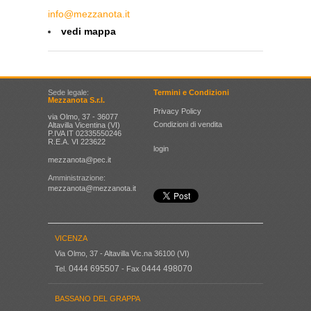
info@mezzanota.it
vedi mappa
Sede legale:
Termini e Condizioni
Mezzanota S.r.l.
Privacy Policy
via Olmo, 37 - 36077
Condizioni di vendita
Altavilla Vicentina (VI)
P.IVA IT 02335550246
R.E.A. VI 223622
login
mezzanota@pec.it
Amministrazione:
mezzanota@mezzanota.it
VICENZA
Via Olmo, 37 - Altavilla Vic.na 36100 (VI)
0444 695507
0444 498070
Tel.
- Fax
BASSANO DEL GRAPPA