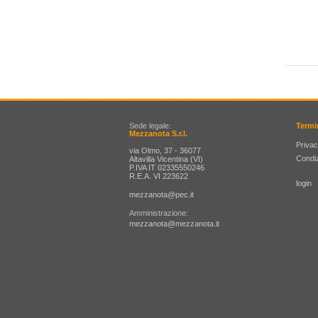
Sede legale:
Termi
Mezzanota S.r.l.
Privac
via Olmo, 37 - 36077
Condiz
Altavilla Vicentina (VI)
P.IVA IT 02335550246
R.E.A. VI 223622
login
mezzanota@pec.it
Amministrazione:
mezzanota@mezzanota.it