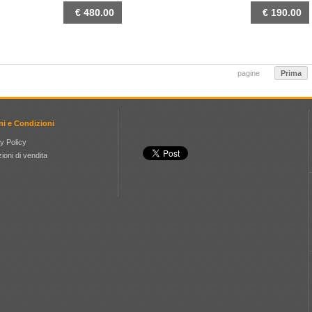
€ 480.00
€ 190.00
DETTAGLIO
DETTAGLIO
pagine
Prima
ni e Condizioni
y Policy
ioni di vendita