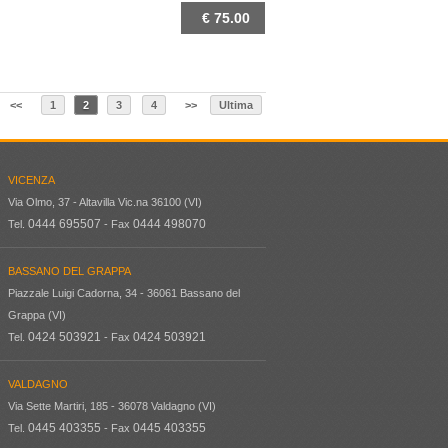
€ 75.00
DETTAGLIO
<<
1
2
3
4
>>
Ultima
VICENZA
Via Olmo, 37 - Altavilla Vic.na 36100 (VI)
0444 695507
0444 498070
Tel.
- Fax
BASSANO DEL GRAPPA
Piazzale Luigi Cadorna, 34 - 36061 Bassano del
Grappa (VI)
0424 503921
0424 503921
Tel.
- Fax
VALDAGNO
Via Sette Martiri, 185 - 36078 Valdagno (VI)
0445 403355
0445 403355
Tel.
- Fax