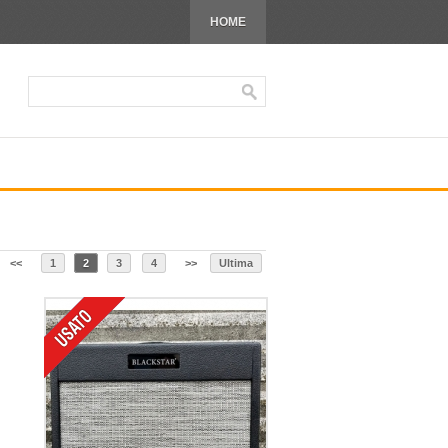
HOME
<<
1
2
3
4
>>
Ultima