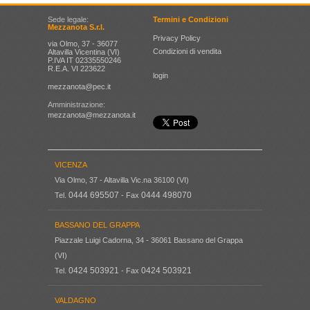
Sede legale:
Termini e Condizioni
Mezzanota S.r.l.
Privacy Policy
via Olmo, 37 - 36077
Condizioni di vendita
Altavilla Vicentina (VI)
P.IVA IT 02335550246
R.E.A. VI 223622
login
mezzanota@pec.it
Amministrazione:
mezzanota@mezzanota.it
VICENZA
Via Olmo, 37 - Altavilla Vic.na 36100 (VI)
0444 695507
0444 498070
Tel.
- Fax
BASSANO DEL GRAPPA
Piazzale Luigi Cadorna, 34 - 36061 Bassano del Grappa
(VI)
0424 503921
0424 503921
Tel.
- Fax
VALDAGNO