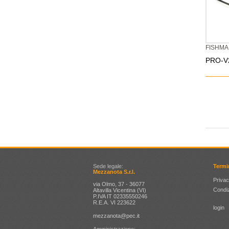
FISHM
PRO-V2
Sede legale:
Termi
Mezzanota S.r.l.
Privac
via Olmo, 37 - 36077
Condiz
Altavilla Vicentina (VI)
P.IVA IT 02335550246
R.E.A. VI 223622
login
mezzanota@pec.it