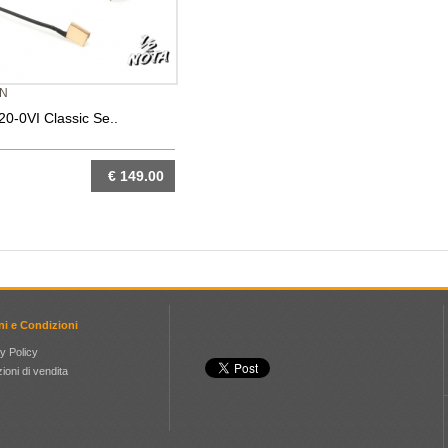
AN
0-0VI Classic Se..
€ 149.00
DETTAGLIO
ni e Condizioni
y Policy
ioni di vendita