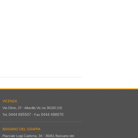
VICENZA
Via Olmo, 37 - Altavilla Vic.na 36100 (VI)
0444 695507
0444 498070
Tel.
- Fax
BASSANO DEL GRAPPA
Piazzale Luigi Cadorna, 34 - 36061 Bassano del