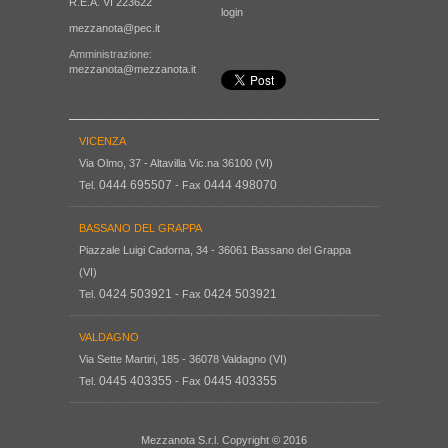
R.E.A. VI 223622
login
mezzanota@pec.it
Amministrazione:
mezzanota@mezzanota.it
VICENZA
Via Olmo, 37 - Altavilla Vic.na 36100 (VI)
0444 695507
0444 498070
Tel.
- Fax
BASSANO DEL GRAPPA
Piazzale Luigi Cadorna, 34 - 36061 Bassano del Grappa
(VI)
0424 503921
0424 503921
Tel.
- Fax
VALDAGNO
Via Sette Martiri, 185 - 36078 Valdagno (VI)
0445 403355
0445 403355
Tel.
- Fax
Mezzanota S.r.l. Copyright © 2016