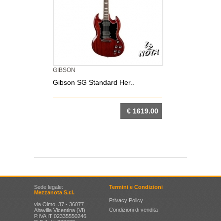
GIBSON
Gibson SG Standard Her..
€ 1619.00
DETTAGLIO
Sede legale:
Termini e Condizioni
Mezzanota S.r.l.
Privacy Policy
via Olmo, 37 - 36077
Condizioni di vendita
Altavilla Vicentina (VI)
P.IVA IT 02335550246