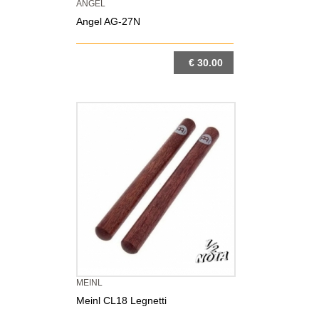
ANGEL
Angel AG-27N
€ 30.00
DETTAGLIO
MEINL
Meinl CL18 Legnetti