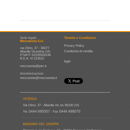
DETTAGLIO
Sede legale:
Termini e Condizioni
Mezzanota S.r.l.
Privacy Policy
via Olmo, 37 - 36077
Condizioni di vendita
Altavilla Vicentina (VI)
P.IVA IT 02335550246
R.E.A. VI 223622
login
mezzanota@pec.it
Amministrazione:
mezzanota@mezzanota.it
VICENZA
Via Olmo, 37 - Altavilla Vic.na 36100 (VI)
0444 695507
0444 498070
Tel.
- Fax
BASSANO DEL GRAPPA