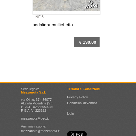
LINE 6
pedaliera multieffetto..
€ 190.00
DETTAGLIO
Sede legale:
Termini e Condizioni
Mezzanota S.r.l.
Privacy Policy
via Olmo, 37 - 36077
Condizioni di vendita
Altavilla Vicentina (VI)
P.IVA IT 02335550246
R.E.A. VI 223622
login
mezzanota@pec.it
Amministrazione:
mezzanota@mezzanota.it